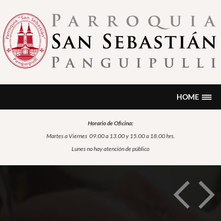
Skip
to
content
PARROQUIA SAN SEBASTIÁN
Encontrarás noticias, formación, historia, información sobre
sacramentos, oración…
PANGUIPULLI
HOME
Horario de Oficina:
Martes a Viernes
09.00 a 13.00 y 15.00 a 18.00 hrs.
Lunes no hay atención de público