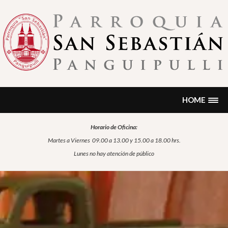
Skip
to
content
PARROQUIA SAN SEBASTIÁN
Encontrarás noticias, formación, historia, información sobre
sacramentos, oración…
PANGUIPULLI
HOME
Horario de Oficina:
Martes a Viernes
09.00 a 13.00 y 15.00 a 18.00 hrs.
Lunes no hay atención de público