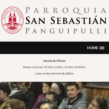
Skip
to
content
PARROQUIA SAN SEBASTIÁN
Encontrarás noticias, formación, historia, información sobre
sacramentos, oración…
PANGUIPULLI
HOME
Horario de Oficina:
Martes a Viernes
09.00 a 13.00 y 15.00 a 18.00 hrs.
Lunes no hay atención de público