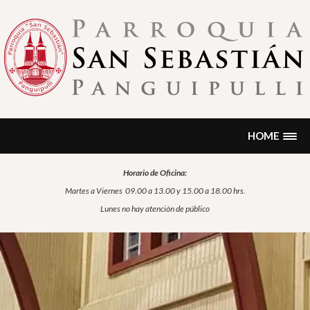
Skip
to
content
PARROQUIA SAN SEBASTIÁN
Encontrarás noticias, formación, historia, información sobre
sacramentos, oración…
PANGUIPULLI
HOME
Horario de Oficina:
Martes a Viernes
09.00 a 13.00 y 15.00 a 18.00 hrs.
Lunes no hay atención de público