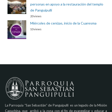
personas en apoyo a la restauración del templo
de Panguipulli
20 views
Miércoles de cenizas, inicio de la Cuaresma
10 views
La Parroquia “San Sebastián” de Panguipulli es un legado de la Misión
Capuchina, que arribó a la zona con el fin de evangelizar y educar a