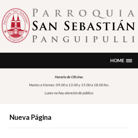
Skip
to
content
PARROQUIA SAN SEBASTIÁN
Encontrarás noticias, formación, historia, información sobre
sacramentos, oración…
PANGUIPULLI
HOME
Horario de Oficina:
Martes a Viernes
09.00 a 13.00 y 15.00 a 18.00 hrs.
Lunes no hay atención de público
Nueva Página