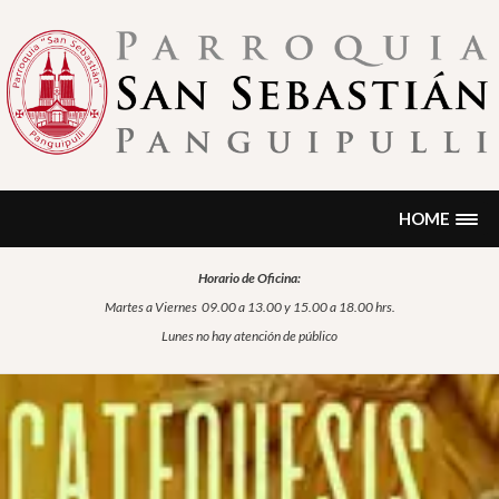
Skip
to
content
PARROQUIA SAN SEBASTIÁN
Encontrarás noticias, formación, historia, información sobre
sacramentos, oración…
PANGUIPULLI
HOME
Horario de Oficina:
Martes a Viernes
09.00 a 13.00 y 15.00 a 18.00 hrs.
Lunes no hay atención de público