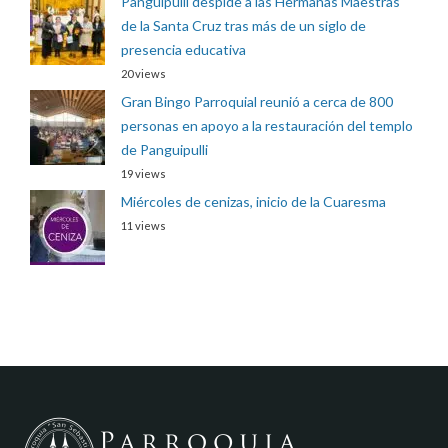
Panguipulli despide a las Hermanas Maestras
de la Santa Cruz tras más de un siglo de
presencia educativa
20 views
Gran Bingo Parroquial reunió a cerca de 800
personas en apoyo a la restauración del templo
de Panguipulli
19 views
Miércoles de cenizas, inicio de la Cuaresma
11 views