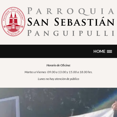
Skip
to
content
PARROQUIA SAN SEBASTIÁN
Encontrarás noticias, formación, historia, información sobre
sacramentos, oración…
PANGUIPULLI
HOME
Horario de Oficina:
Martes a Viernes
09.00 a 13.00 y 15.00 a 18.00 hrs.
Lunes no hay atención de público